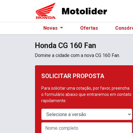
Novas
Ofertas
Consór
Honda
CG 160 Fan
Domine a cidade com a nova CG 160 Fan.
SOLICITAR PROPOSTA
Para solicitar uma cotação, por favor, preencha
o formulário abaixo que entraremos em contato
rapidamente.