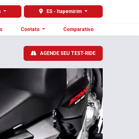
s
ES - Itapemirim
s
Contato
Comparativo
AGENDE SEU TEST-RIDE