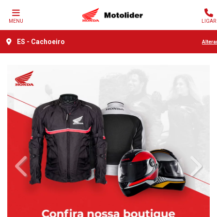
MENU
LIGAR
ES - Cachoeiro
Altera