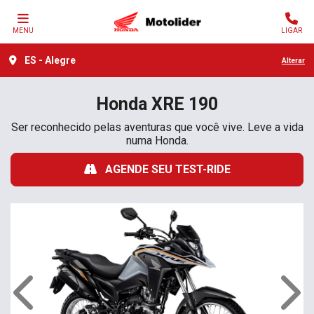
MENU
LIGAR
ES - Alegre
Alterar
Honda
XRE 190
Ser reconhecido pelas aventuras que você vive. Leve a vida
numa Honda.
AGENDE SEU TEST-RIDE
Anterior
Próx